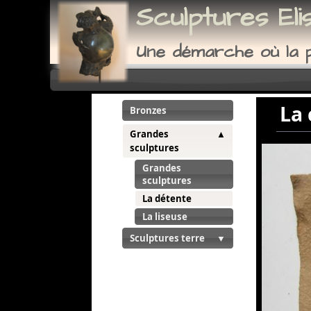
Sculptures Eli
Une démarche où la p
La 
Bronzes
Grandes
sculptures
la construc
Grandes
sculptures
La détente
La liseuse
Sculptures terre