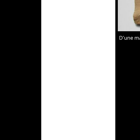
D'une ma
la construc