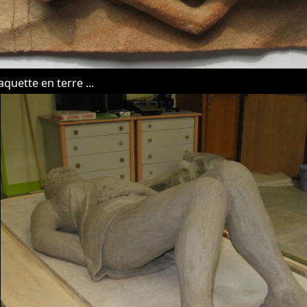
quette en terre ...
tion de la détente