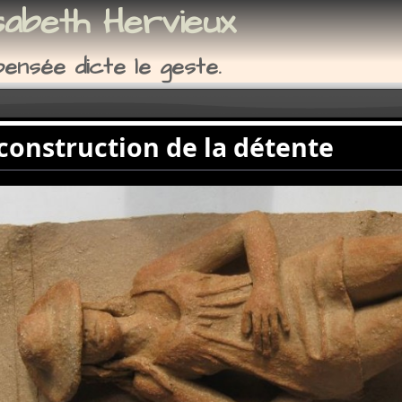
sabeth Hervieux
ensée dicte le geste.
construction de la détente
tion de la détente, maquette