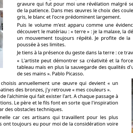
gravure qui fut pour moi une révélation malgré s
de la patience. Dans mes œuvres le choix des couleur
gris, le blanc et l'ocre prédominent largement.
Puis le volume m'est apparu comme une évidence,
découvert le matériau : « terre » : je la malaxe, la
un mouvement toujours répété. Je profite de la p
poussée à ses limites.
Je tiens à la présence du geste dans la terre : ce tra
« L'artiste peut démontrer sa créativité et la fo
tableau mais en plus la sauvegarde des qualités d'
de ses mains ». Pablo Picasso.
e ma démarche artistique, la création
e choisis annuellement une œuvre qui devient « un
 patines des bronzes, j'y retrouve « mes couleurs ».
de l'alchimie qui fait exister l'art. A chaque passage à
ions. Le père et le fils font en sorte que l'inspiration
par des obstacles techniques.
elle car ces artisans qui travaillent pour les plus
 ont toujours eu pour moi de la considération voire