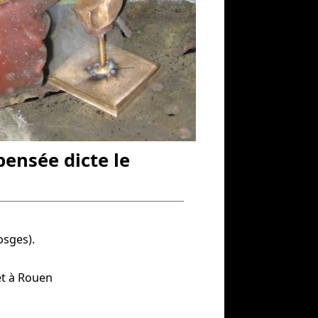
pensée dicte le
osges).
et à Rouen