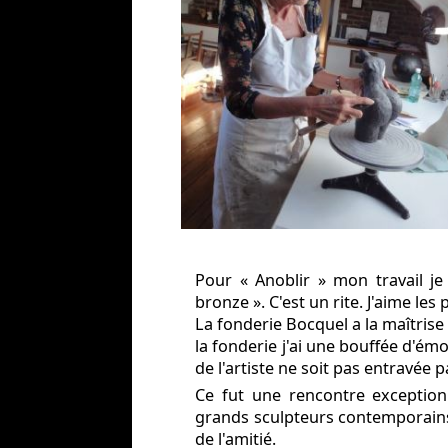
Mon atelier, mon travail, description d
Pour « Anoblir » mon travail j
bronze ». C'est un rite. J'aime les
La fonderie Bocquel a la maîtrise 
la fonderie j'ai une bouffée d'émot
de l'artiste ne soit pas entravée 
Ce fut une rencontre exceptionn
grands sculpteurs contemporains
de l'amitié.