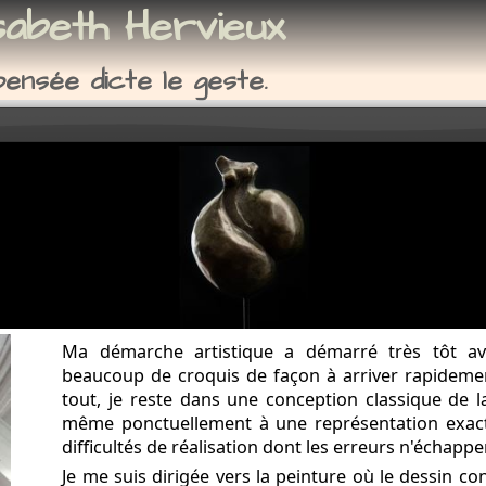
sabeth Hervieux
ensée dicte le geste.
es bronzes, sculptures terre, sculptures
de ma démarche artistique
Ma démarche artistique a démarré très tôt avec
beaucoup de croquis de façon à arriver rapidement
tout, je reste dans une conception classique de la
même ponctuellement à une représentation exact
difficultés de réalisation dont les erreurs n'échapp
Je me suis dirigée vers la peinture où le dessin con